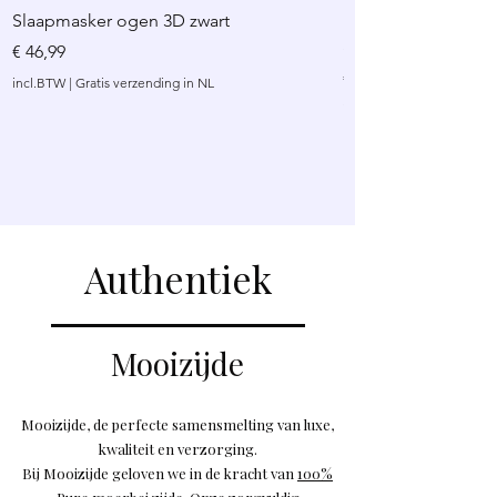
Slaapmasker ogen 3D zwart
Luxe kleine zijden
groen
Prijs
€ 46,99
Prijs
€ 29,99
incl.BTW
|
Gratis verzending in NL
incl.BTW
Authentiek
Mooizijde
Mooizijde, de perfecte samensmelting van luxe,
kwaliteit en verzorging.
Bij Mooizijde geloven we in de kracht van
100%