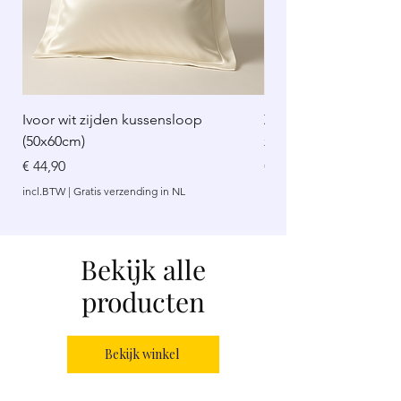
Ivoor wit zijden kussensloop
Zijden sjaal baby pant
(50x60cm)
x 35cm
Prijs
Prijs
€ 44,90
€ 34,95
incl.BTW
|
Gratis verzending in NL
incl.BTW
Bekijk alle
producten
Bekijk winkel