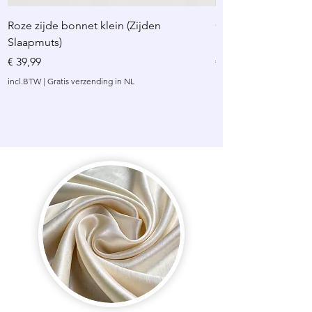
Roze zijde bonnet klein (Zijden
Champagne zijde bo
Slaapmuts)
Slaapmuts)
Prijs
Prijs
€ 39,99
€ 39,99
incl.BTW
|
Gratis verzending in NL
incl.BTW