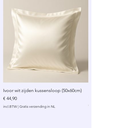
Ivoor wit zijden kussensloop (50x60cm)
Bordeaux rood zij
(60x70cm)
Prijs
€ 44,90
Prijs
€ 69,00
incl.BTW
|
Gratis verzending in NL
incl.BTW