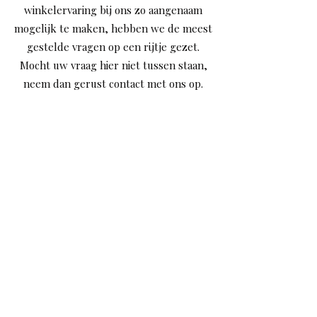
winkelervaring bij ons zo aangenaam
zaterdag tussen 09:00 en 16:00
standaarden op het gebied van
mogelijk te maken, hebben we de meest
uur. Kies tijdens het afrekenen in
glans, duurzaamheid en comfort.
gestelde vragen op een rijtje gezet.
de webshop voor de optie
"Afhalen" om hiervan gebruik te
Mocht uw vraag hier niet tussen staan,
maken.
neem dan gerust contact met ons op.