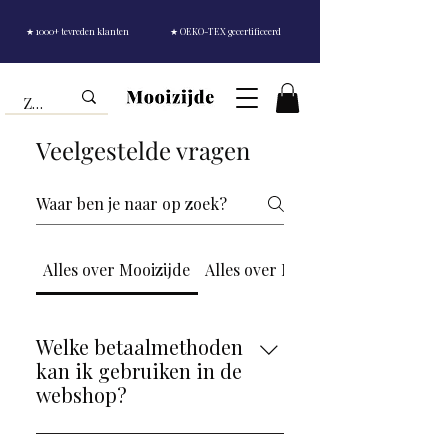
★ 1000+ tevreden klanten
★ OEKO-TEX gecertificeerd
Veelgestelde vragen
Alles over Mooizijde
Alles over Moerbij zijde
Welke betaalmethoden
kan ik gebruiken in de
webshop?
Bij Mooizijde kun je veilig en