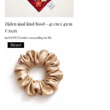
Zijden sjaal kind Rood - 45 cm x 45cm
Prijs
€ 39,95
incl.BTW
|
Gratis verzending in NL
Nieuw!