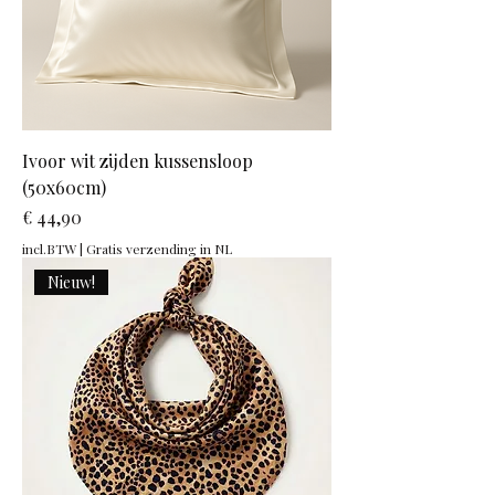
Ivoor wit zijden kussensloop
(50x60cm)
Prijs
€ 44,90
incl.BTW
|
Gratis verzending in NL
Nieuw!