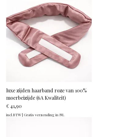
luxe zijden haarband roze van 100%
moerbeizijde (6A Kwaliteit)
Prijs
€ 41,90
incl.BTW
|
Gratis verzending in NL