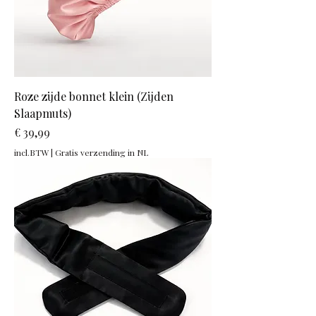
Roze zijde bonnet klein (Zijden
Slaapmuts)
Prijs
€ 39,99
incl.BTW
|
Gratis verzending in NL