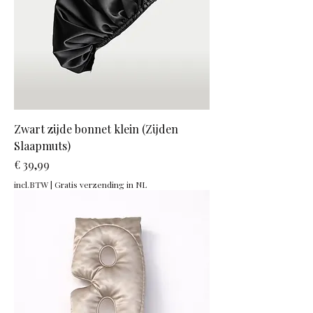
Zwart zijde bonnet klein (Zijden
Slaapmuts)
Prijs
€ 39,99
incl.BTW
|
Gratis verzending in NL