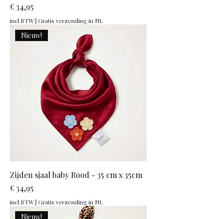
Prijs
€ 34,95
incl.BTW
|
Gratis verzending in NL
Nieuw!
Zijden sjaal baby Rood - 35 cm x 35cm
Prijs
€ 34,95
incl.BTW
|
Gratis verzending in NL
Nieuw!