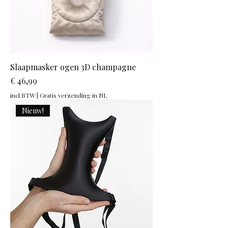
Slaapmasker ogen 3D champagne
Prijs
€ 46,99
incl.BTW
|
Gratis verzending in NL
Nieuw!