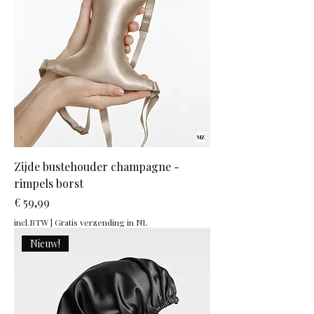
Zijde bustehouder champagne -
rimpels borst
Prijs
€ 59,99
incl.BTW
|
Gratis verzending in NL
Nieuw!