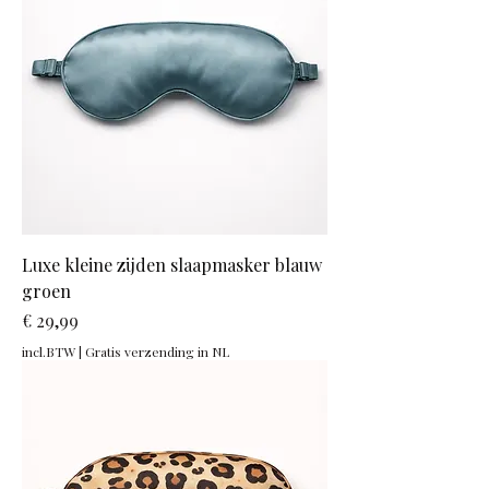
Luxe kleine zijden slaapmasker blauw
groen
Prijs
€ 29,99
incl.BTW
|
Gratis verzending in NL