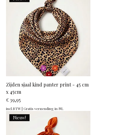
Zijden sjaal kind panter print - 45 cm
x 45cm
Prijs
€ 39,95
incl.BTW
|
Gratis verzending in NL
Nieuw!