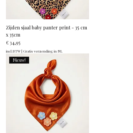
Zijden sjaal baby panter print - 35 cm
x 35cm
Prijs
€ 34,95
incl.BTW
|
Gratis verzending in NL
Nieuw!