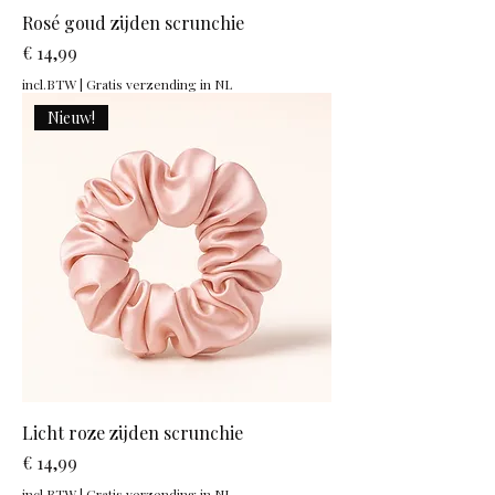
Rosé goud zijden scrunchie
Prijs
€ 14,99
incl.BTW
|
Gratis verzending in NL
Nieuw!
Licht roze zijden scrunchie
Prijs
€ 14,99
incl.BTW
|
Gratis verzending in NL