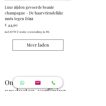
Luxe zijden gevoerde beanie
champagne – De haarvriendelijke
muts tegen frizz
Prijs
€ 44,90
incl.BTW
|
Gratis verzending in NL
Meer laden
Ontdek luxe zijde
producten, verfijning,
comfort en kwaliteit