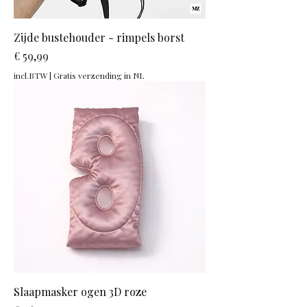
Zijde bustehouder - rimpels borst
Prijs
€ 59,99
incl.BTW
|
Gratis verzending in NL
Slaapmasker ogen 3D roze