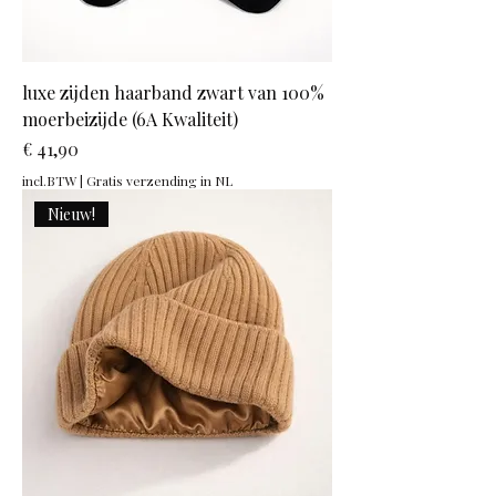
luxe zijden haarband zwart van 100%
moerbeizijde (6A Kwaliteit)
Prijs
€ 41,90
incl.BTW
|
Gratis verzending in NL
Nieuw!