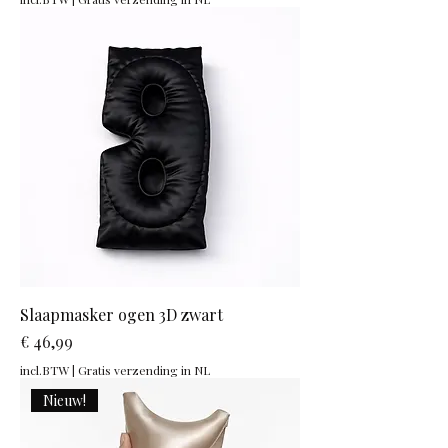
Slaapmasker ogen 3D zwart
Prijs
€ 46,99
incl.BTW
|
Gratis verzending in NL
Nieuw!