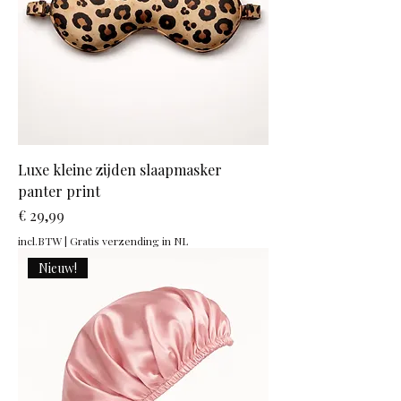
Luxe kleine zijden slaapmasker
panter print
Prijs
€ 29,99
incl.BTW
|
Gratis verzending in NL
Nieuw!