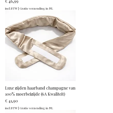
Prijs
€ 46,99
incl.BTW
|
Gratis verzending in NL
Luxe zijden haarband champagne van
100% moerbeizijde (6A Kwaliteit)
Prijs
€ 41,90
incl.BTW
|
Gratis verzending in NL