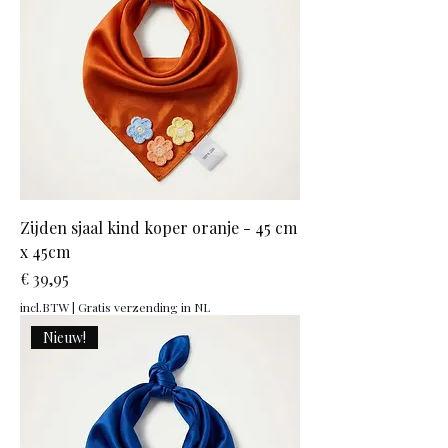
Zijden sjaal kind koper oranje - 45 cm
x 45cm
Prijs
€ 39,95
incl.BTW
|
Gratis verzending in NL
Nieuw!