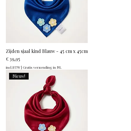
Zijden sjaal kind Blauw - 45 cm x 45cm
Prijs
€ 39,95
incl.BTW
|
Gratis verzending in NL
Nieuw!