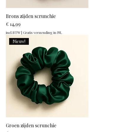
Brons zijden scrunchie
Prijs
€ 14,99
incl.BTW
|
Gratis verzending in NL
Nieuw!
Groen zijden scrunchie