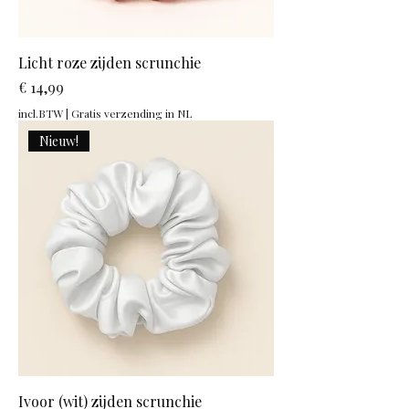
Licht roze zijden scrunchie
Prijs
€ 14,99
incl.BTW
|
Gratis verzending in NL
Nieuw!
Ivoor (wit) zijden scrunchie