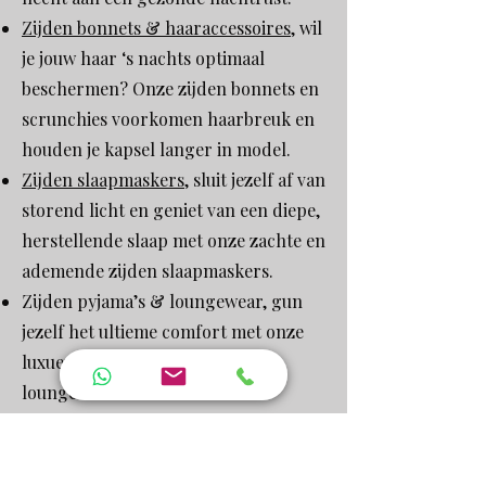
Zijden bonnets & haaraccessoires
, wil
je jouw haar ‘s nachts optimaal
beschermen? Onze zijden bonnets en
scrunchies voorkomen haarbreuk en
houden je kapsel langer in model.
Zijden slaapmaskers
, sluit jezelf af van
storend licht en geniet van een diepe,
herstellende slaap met onze zachte en
ademende zijden slaapmaskers.
Zijden pyjama’s & loungewear, gun
jezelf het ultieme comfort met onze
luxueuze zijden pyjama’s en
loungewear. Perfect voor
ontspanning en stijl in huis.
Zijden sjaals & modieuze accessoires,
voeg een vleugje elegantie toe aan je