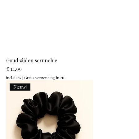
Goud zijden scrunchie
Prijs
€ 14,99
incl.BTW
|
Gratis verzending in NL
Nieuw!