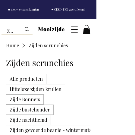
★ 1000+ tevreden klanten
★ OEKO-TEX gecertificeerd
Home
Zijden scrunchies
Zijden scrunchies
Alle producten
Hitteloze zijden krullen
Zijde Bonnets
Zijde bustehouder
Zijde nachthemd
Zijden gevoerde beanie - wintermuts