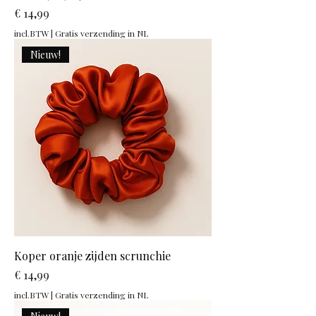
Prijs
€ 14,99
incl.BTW
|
Gratis verzending in NL
Nieuw!
Koper oranje zijden scrunchie
Prijs
€ 14,99
incl.BTW
|
Gratis verzending in NL