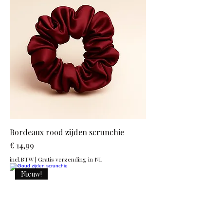
Bordeaux rood zijden scrunchie
Prijs
€ 14,99
incl.BTW
|
Gratis verzending in NL
Nieuw!