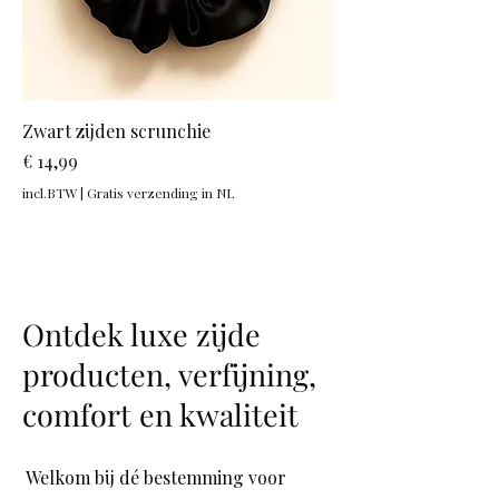
Zwart zijden scrunchie
Prijs
€ 14,99
incl.BTW
|
Gratis verzending in NL
Ontdek luxe zijde
producten, verfijning,
comfort en kwaliteit
Welkom bij dé bestemming voor