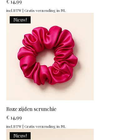
Prijs
€ 14,99
incl.BTW
|
Gratis verzending in NL
Nieuw!
Roze zijden scrunchie
Prijs
€ 14,99
incl.BTW
|
Gratis verzending in NL
Nieuw!