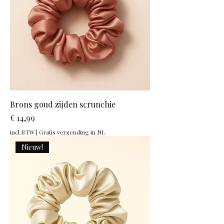
Brons goud zijden scrunchie
Prijs
€ 14,99
incl.BTW
|
Gratis verzending in NL
Nieuw!