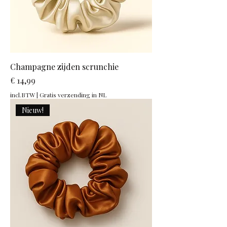
Champagne zijden scrunchie
Prijs
€ 14,99
incl.BTW
|
Gratis verzending in NL
Nieuw!