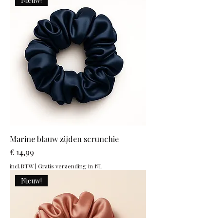
Nieuw!
Marine blauw zijden scrunchie
Prijs
€ 14,99
incl.BTW
|
Gratis verzending in NL
Nieuw!