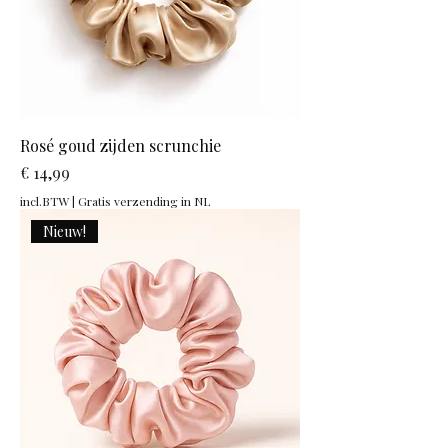
Rosé goud zijden scrunchie
Prijs
€ 14,99
incl.BTW
|
Gratis verzending in NL
Nieuw!