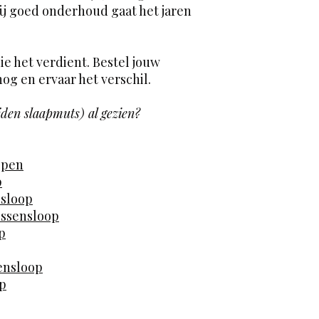
ij goed onderhoud gaat het jaren
ie het verdient. Bestel jouw
og en ervaar het verschil.
jden slaapmuts) al gezien?
open
p
nsloop
ussensloop
p
ensloop
op