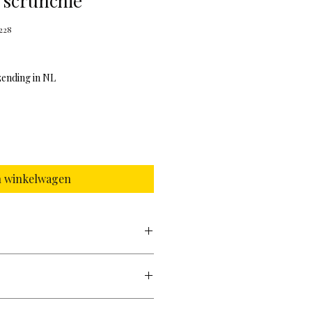
 scrunchie
228
zending in NL
n winkelwagen
er
scrunchie