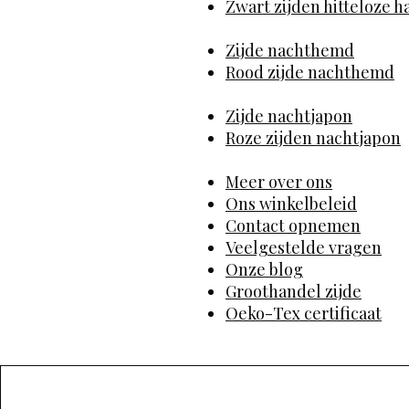
Zwart zijden hitteloze h
Zijde nachthemd
Rood zijde nachthemd
Zijde nachtjapon
Roze zijden nachtjapon
Meer over ons
Ons winkelbeleid
Contact opnemen
Veelgestelde vragen
Onze blog
Groothandel zijde
Oeko-Tex certificaat