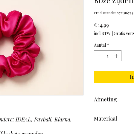
Roze zijden
Productcode: 8721516734
Prijs
€ 14,99
incl.BTW
|
Gratis ver
Aantal
*
I
Afmeting
Diameter 12 centimet
Materiaal
Doorsnede +/- 9 cm
andere; IDEAL, Paypall, Klarna.
100% Moerbij zijden 
elfde dag verzonden.