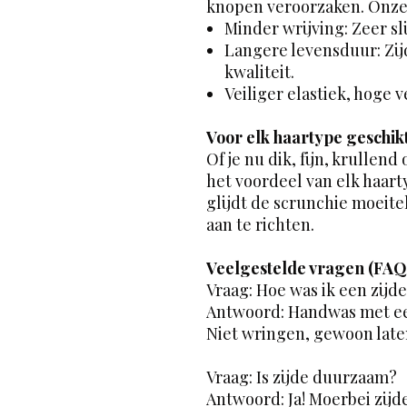
knopen veroorzaken. Onze z
Minder wrijving: Zeer sli
Langere levensduur: Zij
kwaliteit.
Veiliger elastiek, hoge
Voor elk haartype geschik
Of je nu dik, fijn, krullend 
het voordeel van elk haart
glijdt de scrunchie moeite
aan te richten.
Veelgestelde vragen (FAQ
Vraag: Hoe was ik een zijd
Antwoord: Handwas met ee
Niet wringen, gewoon late
Vraag: Is zijde duurzaam?
Antwoord: Ja! Moerbei zijde