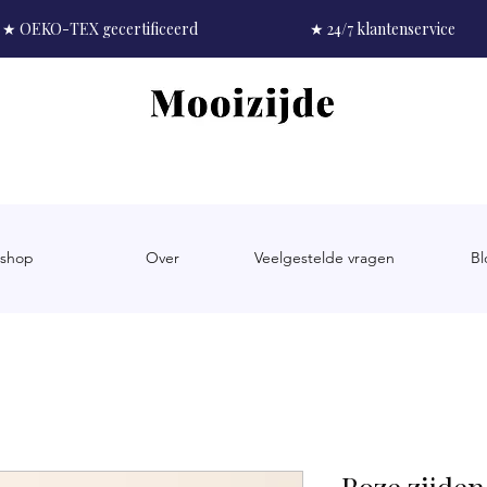
★ OEKO-TEX gecertificeerd
★ 24/7 klantenservice
shop
Over
Veelgestelde vragen
Bl