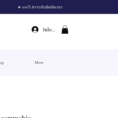
★ 100% tevredenheidscore
Inloggen
og
More