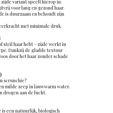
ijde variant speelt hierop in:
omstandigheden.
binnen 2-5 werkdage
Voordelen van Oeko-
Track & Trace
jtvrij voor lang en gezond haar.
Veilig voor de hu
Je ontvangt van ons a
de is duurzaam en behoudt zijn
zijden oogmaskers
waarmee je je bestell
schadelijke chemic
Vragen?
 veerkracht met minimale druk.
zijn voor mensen 
Heb je nog vragen o
Geen allergieën:
gerust contact met on
t
wat betekent dat h
of steil haar hebt – zijde werkt in
allergische reacti
Oeko-Tex gecertif
ype. Dankzij de gladde textuur
voor mensen met a
loos door het haar zonder schade
Goed voor het mi
gecertificeerde t
strenge milieureg
)
milieu wordt verm
en scrunchie?
Kies voor kwaliteit
n milde zeep in lauwwarm water.
gecertificeerde zij
n drogen aan de lucht.
 is een natuurlijk, biologisch