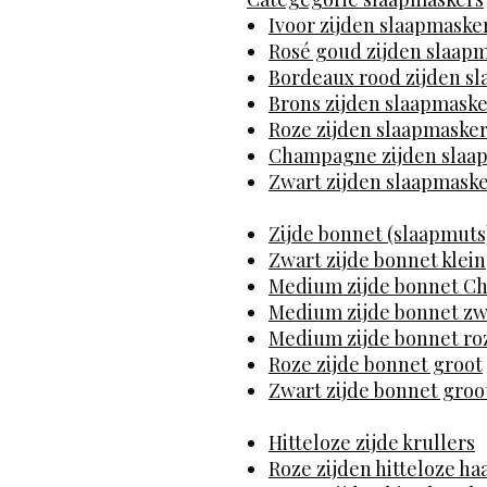
Ivoor zijden slaapmaske
Rosé goud zijden slaap
Bordeaux rood zijden s
Brons zijden slaapmask
Roze zijden slaapmaske
Champagne zijden slaa
Zwart zijden slaapmask
Zijde bonnet (slaapmuts
Zwart zijde bonnet klein
Medium zijde bonnet 
Medium zijde bonnet zw
Medium zijde bonnet ro
Roze zijde bonnet groot
Zwart zijde bonnet groo
Hitteloze zijde krullers
Roze zijden hitteloze ha