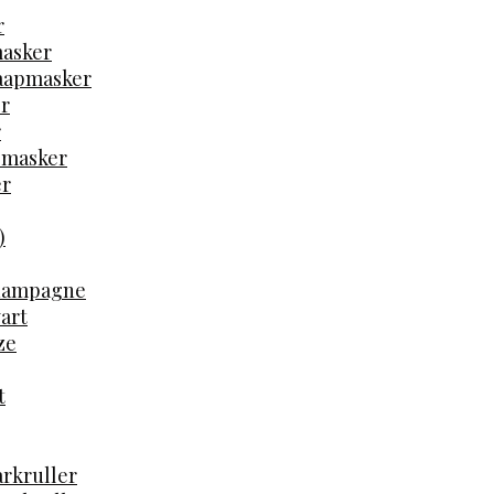
r
masker
laapmasker
er
r
pmasker
er
)
Champagne
art
ze
t
arkruller