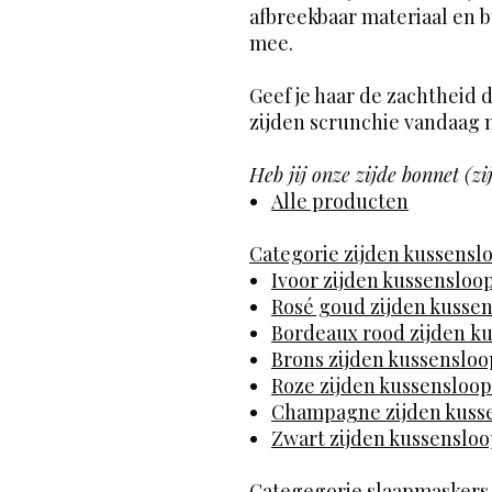
afbreekbaar materiaal en b
mee.
Geef je haar de zachtheid d
zijden scrunchie vandaag n
Heb jij onze zijde bonnet (zi
Alle producten
Categorie zijden kussensl
Ivoor zijden kussensloo
Rosé goud zijden kusse
Bordeaux rood zijden k
Brons zijden kussensloo
Roze zijden kussensloop
Champagne zijden kuss
Zwart zijden kussenslo
Categegorie slaapmaskers