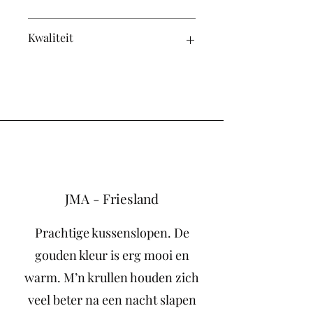
Eenvoudig te reinigen (handwas of
Kwaliteit
fijnwasprogramma)
Voorzien van Oeko-Tex certificaat
(vrij van schadelijke stoffen)
JMA - Friesland
Prachtige kussenslopen. De
gouden kleur is erg mooi en
warm. M’n krullen houden zich
veel beter na een nacht slapen