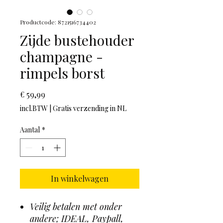
Productcode: 8721516734402
Zijde bustehouder
champagne -
rimpels borst
Prijs
€ 59,99
incl.BTW
|
Gratis verzending in NL
Aantal
*
In winkelwagen
Veilig betalen met onder
andere; IDEAL, Paypall,