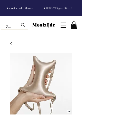
★ 1000+ tevreden klanten
★ OEKO-TEX gecertificeerd