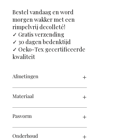
Bestel vandaag en word
morgen wakker met een
rimpelvrij decolleté!
✓ Gratis verzending
✓ 30 dagen bedenktijd
✓ Oeko-Tex gecertificeerde
kwaliteit
Afmetingen
15 cm breed x 24 cm hoog
Materiaal
Hypoallergene vulling met
Pasvorm
zijdezachte cover
One-size, volledig verstelbare bandjes
Onderhoud
(omvang 65cm - 95+cm)