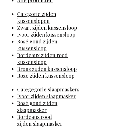
Alle producten
Categorie zijden
kussenslopen
Zwart zijden kussensloop
Ivoor zijden kussensloop
Rosé goud zijden
kussensloop
Bordeaux zijden rood
kussensloop
Brons zijden kussensloop
Roze zijden kussensloop
Categegorie slaapmaskers
Ivoor zijden slaapmasker
Rosé goud zijden
slaapmasker
Bordeaux rood
zijden slaapmasker