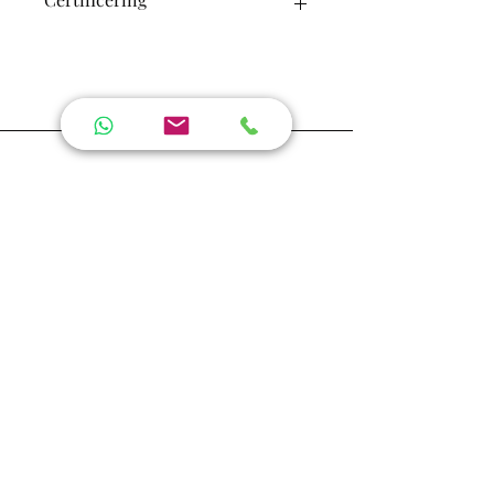
Oeko-tex certificering
JMA - Friesland
Prachtige kussenslopen. De
gouden kleur is erg mooi en
warm. M’n krullen houden zich
veel beter na een nacht slapen
en het oogmasker neemt
heerlijk al het licht weg zonder