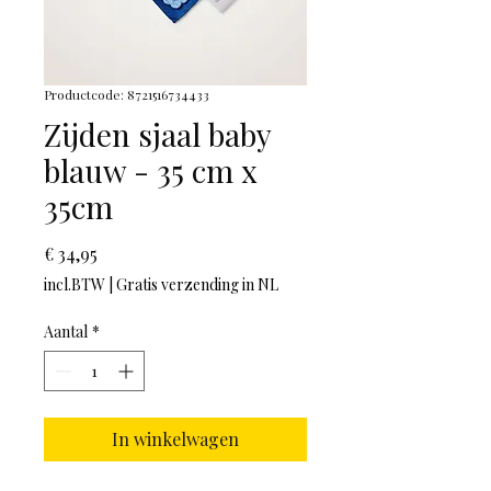
Productcode: 8721516734433
Zijden sjaal baby
blauw - 35 cm x
35cm
Prijs
€ 34,95
incl.BTW
|
Gratis verzending in NL
Aantal
*
In winkelwagen