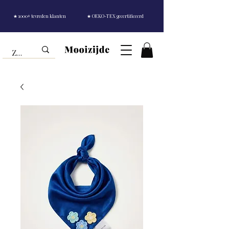
★ 1000+ tevreden klanten
★ OEKO-TEX gecertificeerd