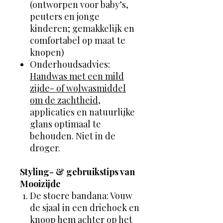
(ontworpen voor baby’s,
peuters en jonge
kinderen; gemakkelijk en
comfortabel op maat te
knopen)
Onderhoudsadvies:
Handwas met een mild
zijde- of wolwasmiddel
om de zachtheid
,
applicaties en natuurlijke
glans optimaal te
behouden. Niet in de
droger.
Styling- & gebruikstips van
Mooizijde
De stoere bandana: Vouw
de sjaal in een driehoek en
knoop hem achter op het