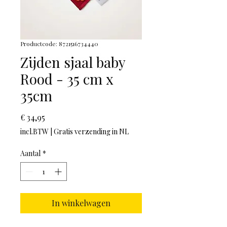
Productcode: 8721516734440
Zijden sjaal baby
Rood - 35 cm x
35cm
Prijs
€ 34,95
incl.BTW
|
Gratis verzending in NL
Aantal
*
In winkelwagen