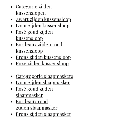
Categorie zijden
kussenslopen
Zwart zijden kussensloop
Ivoor zijden kussensloop
Rosé goud zijden
kussensloop
Bordeaux zijden rood
kussensloop
Brons zijden kussensloop
Roze zijden kussensloop
Categegorie slaapmaskers
Ivoor zijden slaapmasker
Rosé goud zijden
slaapmasker
Bordeaux rood
zijden slaapmasker
Brons zijden slaapmasker