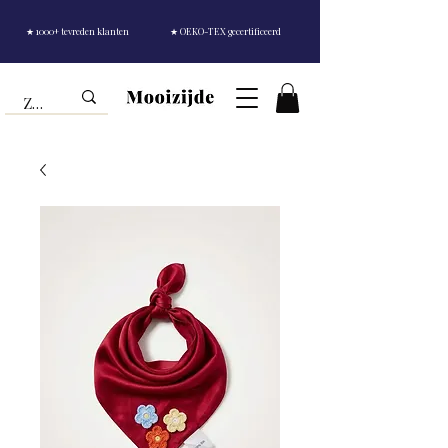
★ 1000+ tevreden klanten
★ OEKO-TEX gecertificeerd