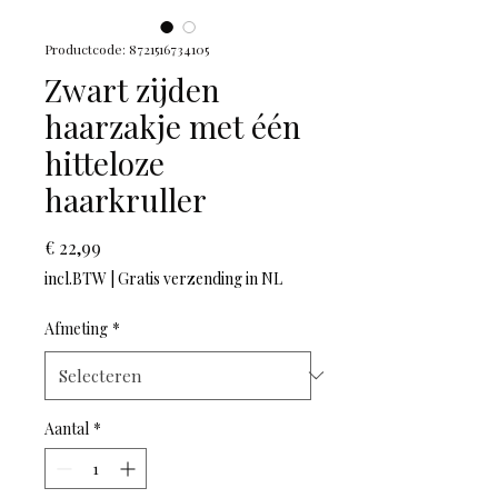
Productcode: 8721516734105
Zwart zijden
haarzakje met één
hitteloze
haarkruller
Prijs
€ 22,99
incl.BTW
|
Gratis verzending in NL
Afmeting
*
Aantal
*