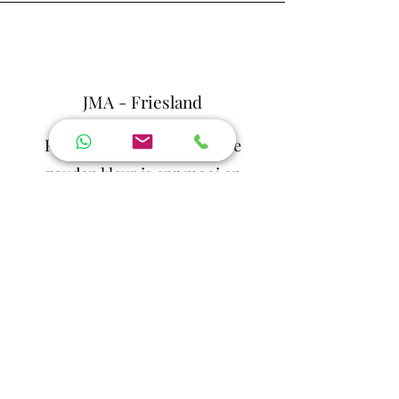
JMA - Friesland
Prachtige kussenslopen. De
gouden kleur is erg mooi en
warm. M’n krullen houden zich
veel beter na een nacht slapen
en het oogmasker neemt
heerlijk al het licht weg zonder
m’n krullen in de war te maken.
Snel geleverd, een aanrader!