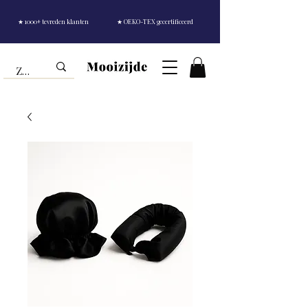
★ 1000+ tevreden klanten
★ OEKO-TEX gecertificeerd