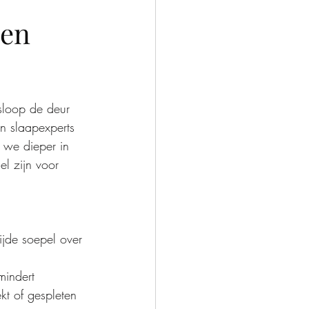
een
sloop de deur 
n slaapexperts 
 we dieper in 
l zijn voor 
zijde soepel over 
mindert 
kt of gespleten 