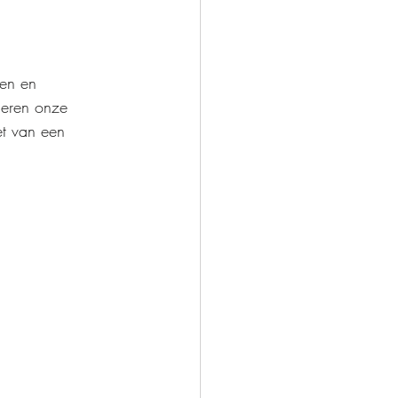
ren en 
eren onze 
et van een 