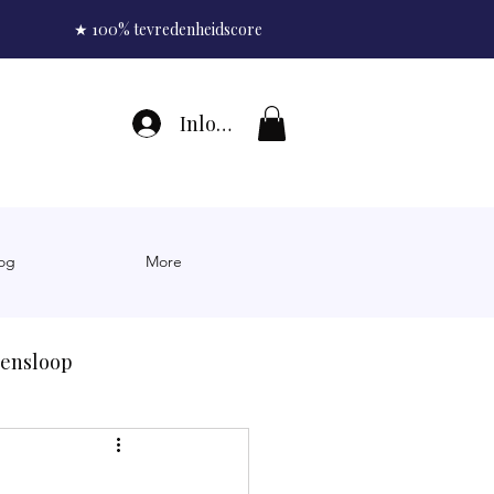
★ 100% tevredenheidscore
Inloggen
og
More
sensloop
sten rimpels