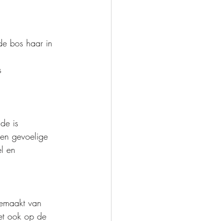
e bos haar in 
s 
jde is 
een gevoelige 
l en 
gemaakt van 
Let ook op de 