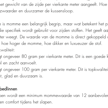
t gewicht van de zijde per vierkante meter aangeeft. Hoe
waarder en duurzamer de kussensloop.
de is momme een belangrijk begrip, maar wat betekent het
ie specifiek wordt gebruikt voor zijden stoffen. Het geeft 
meter weegt. De waarde van de momme is direct gekoppeld
e: hoe hoger de momme, hoe dikker en luxueuzer de stof.
waliteit:
ngeveer 80 gram per vierkante meter. Dit is een goede kw
el en zacht aanvoelt.
ngeveer 100 gram per vierkante meter. Dit is topkwaliteit
ht, glad en duurzaam is.
bedlinnen
lopen wordt een minimum mommewaarde van 12 aanbevolen.
en comfort tijdens het slapen.