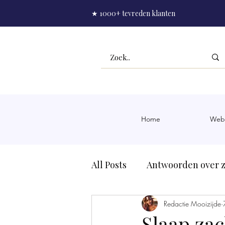
★ 1000+ tevreden klanten
Home
Web
All Posts
Antwoorden over z
Slaapmasker zijde
Redactie Mooizijde
Rim
Slaap za