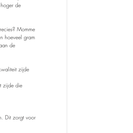
 hoger de 
 precies? Momme 
aan hoeveel gram 
 aan de 
aliteit zijde 
 zijde die 
 Dit zorgt voor 