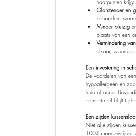
haarpunten krijgt
Glanzender en g
behouden, waardoo
Minder pluizig e
plaats van een o
Vermindering van 
elkaar, waardoor 
Een investering in sc
De voordelen van een
hypoallergeen en zach
huid of acne. Bovend
comfortabel blijft ti
Een zijden kussenslo
Niet alle zijden kuss
100% moerbei-zijde, d