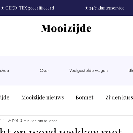
★ OEKO-TEX gecertificeerd
★ 24/7 klantenservice
shop
Over
Veelgestelde vragen
Bl
ijde
Mooizijde nieuws
Bonnet
Zijden kus
pels
7 jul 2024
3 minuten om te lezen
Zijde als materiaal
Zijde als kado
Bor
cht en word wakker met