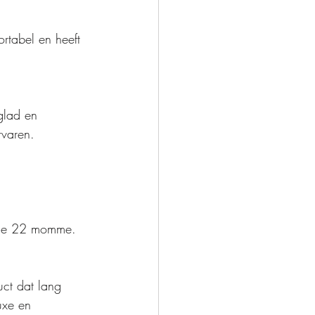
rtabel en heeft 
glad en 
rvaren.
s je 22 momme.
ct dat lang 
uxe en 