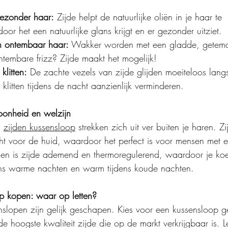
.
ezonder haar:
 Zijde helpt de natuurlijke oliën in je haar te 
r het een natuurlijke glans krijgt en er gezonder uitziet.
n ontembaar haar:
 Wakker worden met een gladde, getemd
ntembare frizz? Zijde maakt het mogelijk!
klitten:
 De zachte vezels van zijde glijden moeiteloos lang
klitten tijdens de nacht aanzienlijk verminderen.
hoonheid en welzijn
 
zijden kussensloop
 strekken zich uit ver buiten je haren. Zi
t voor de huid, waardoor het perfect is voor mensen met 
ien is zijde ademend en thermoregulerend, waardoor je koe
jdens warme nachten en warm tijdens koude nachten.
op kopen: waar op letten?
enslopen zijn gelijk geschapen. Kies voor een kussensloop 
e hoogste kwaliteit zijde die op de markt verkrijgbaar is. 