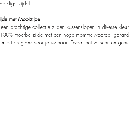
ardige zijde!
ijde met Mooizijde
 een prachtige collectie zijden kussenslopen in diverse kleu
100% moerbei-zijde met een hoge momme-waarde, garand
omfort en glans voor jouw haar. Ervaar het verschil en geni