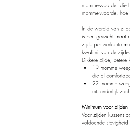
momme-waarde, die he
momme-waarde, hoe z
In de wereld van zij
is een gewichtsmaat d
zijde per vierkante 
kwaliteit van de zijd
Dikkere zijde, betere k
19 momme weegt o
die al comfortab
22 momme weegt o
uitzonderlijk zac
Minimum voor zijden 
Voor zijden kussens
voldoende stevigheid 