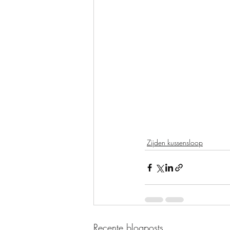
Zijden kussensloop
Recente blogposts