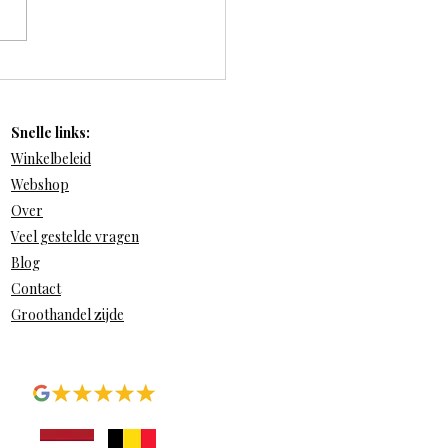
om een 100 % Mulberry-
en kussensloop echt een
nnerij is voor je huid,
Snelle links:
 én nachtrust.
Winkelbeleid
Webshop
Over
Veel gestelde vragen
Blog
Contact
Groothandel zijde