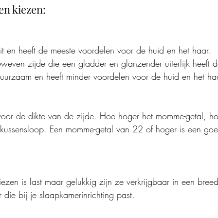
en kiezen:
eit en heeft de meeste voordelen voor de huid en het haar.
geweven zijde die een gladder en glanzender uiterlijk heeft
duurzaam en heeft minder voordelen voor de huid en het ha
or de dikte van de zijde. Hoe hoger het momme-getal, ho
e kussensloop. Een momme-getal van 22 of hoger is een go
iezen is last maar gelukkig zijn ze verkrijgbaar in een bree
r die bij je slaapkamerinrichting past.