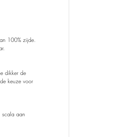
 dan 100% zijde. 
ar.
e dikker de 
ede keuze voor 
d scala aan 