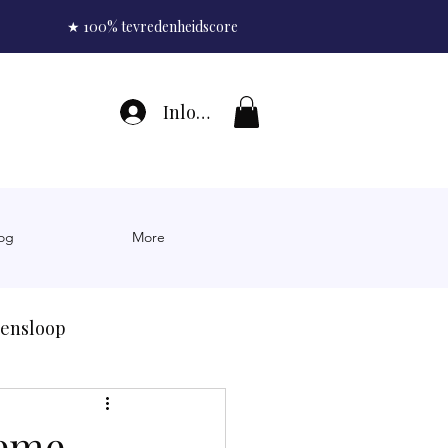
★ 100% tevredenheidscore
Inloggen
og
More
sensloop
sten rimpels
ieme