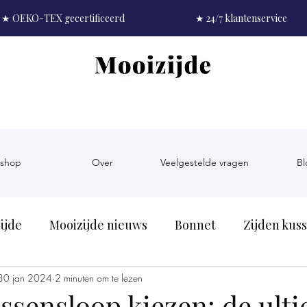
★ OEKO-TEX gecertificeerd
★ 24/7 klantenservice
shop
Over
Veelgestelde vragen
Bl
ijde
Mooizijde nieuws
Bonnet
Zijden kus
pels
30 jan 2024
Zijde als materiaal
2 minuten om te lezen
Zijde als kado
Bor
ssensloop kiezen: de ult