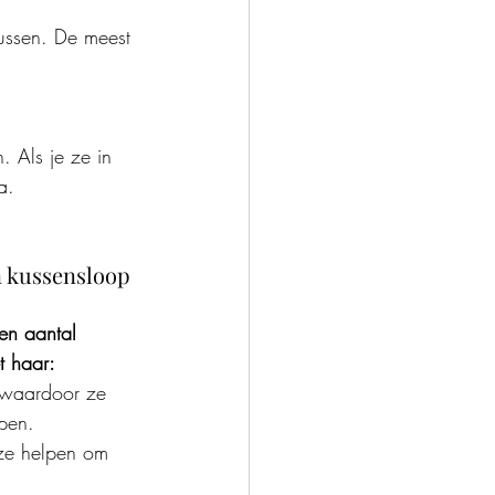
kussen. De meest 
 Als je ze in 
a.
n kussensloop
en aantal 
t haar:
, waardoor ze 
apen.
ze helpen om 