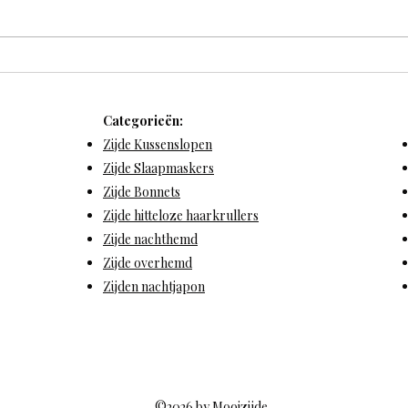
Welke kussensloop is goed
Waar
voor je haar?
zijd
verwe
Categorieën:
haar
Zijde Kussenslopen
Zijde Slaapmaskers
Zijde Bonnets
Zijde hitteloze haarkrullers
Zijde nachthemd
Zijde overhemd
Zijden nachtjapon
©2026 by Mooizijde