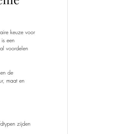
laire keuze voor 
 is een 
tal voordelen 
ken de 
ur, maat en 
fdtypen zijden 