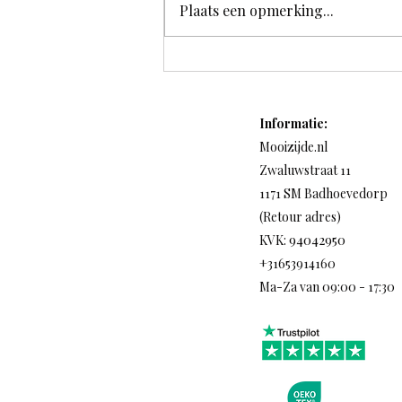
Plaats een opmerking...
100% moerbei zijden
kussensloop 22 momme
Informatie:
Mooizijde.nl
​Zwaluwstraat 11
1171 SM Badhoevedorp
(Retour adres)
94042950
KVK:
+31653914160
Ma-Za van 09:00 - 17:30