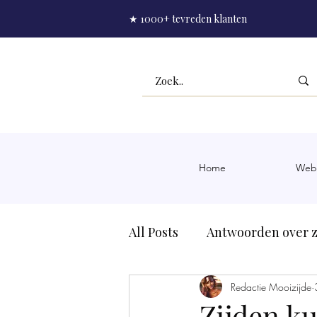
★ 1000+ tevreden klanten
Home
Web
All Posts
Antwoorden over z
Slaapmasker zijde
Redactie Mooizijde
Rim
Zijden ku