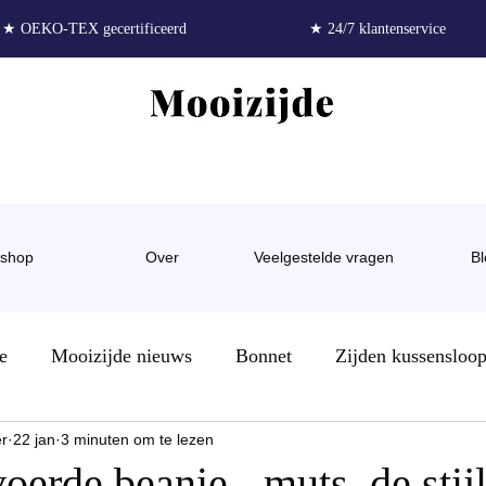
★ OEKO-TEX gecertificeerd
★ 24/7 klantenservice
shop
Over
Veelgestelde vragen
Bl
e
Mooizijde nieuws
Bonnet
Zijden kussensloo
er
22 jan
3 minuten om te lezen
al
Zijde als kado
Borsten rimpels
hitteloze krul
oerde beanie - muts, de stij