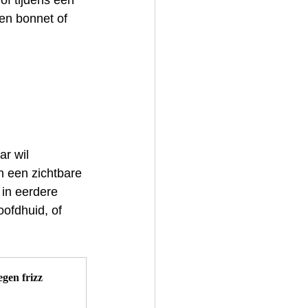
of tijdens een 
en bonnet of 
r wil 
n een zichtbare 
 in eerdere 
ofdhuid, of 
gen frizz