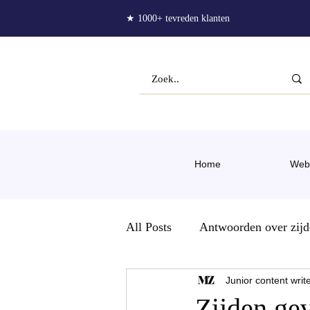
★ 1000+ tevreden klanten
Home
Web
All Posts
Antwoorden over zijd
Junior content writ
Rimpels
Zijde als materia
Zijden gev