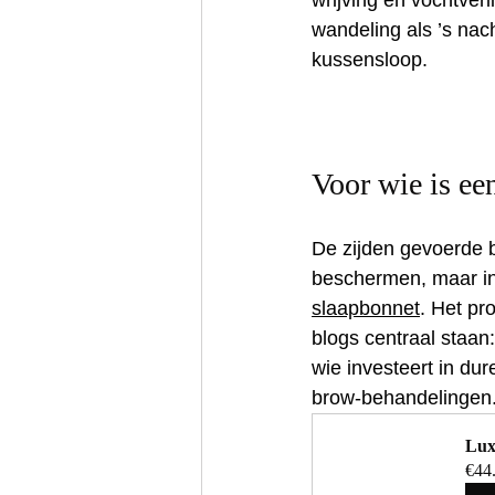
wrijving en vochtverl
wandeling als ’s nac
kussensloop.
Voor wie is ee
De zijden gevoerde be
beschermen, maar in 
slaapbonnet
. Het pr
blogs centraal staan
wie investeert in du
brow‑behandelingen
Lux
€44