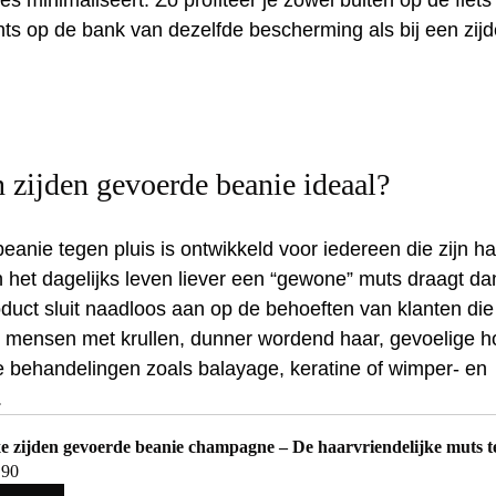
ies minimaliseert. Zo profiteer je zowel buiten op de fiets 
hts op de bank van dezelfde bescherming als bij een zijd
n zijden gevoerde beanie ideaal?
anie tegen pluis is ontwikkeld voor iedereen die zijn haa
het dagelijks leven liever een “gewone” muts draagt da
oduct sluit naadloos aan op de behoeften van klanten die
: mensen met krullen, dunner wordend haar, gevoelige ho
re behandelingen zoals balayage, keratine of wimper‑ en 
.
e zijden gevoerde beanie champagne – De haarvriendelijke muts te
.90