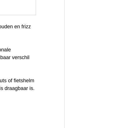
ouden en frizz 
onale 
baar verschil 
ts of fietshelm 
is draagbaar is.