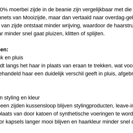
% moerbei zijde in de beanie zijn vergelijkbaar met die
nets van Mooizijde, maar dan vertaald naar overdag‑geb
 van zijde ontstaat minder wrijving, waardoor de haarstru
ar minder snel gaat pluizen, klitten of splijten.
len:
k en pluis
jdt langs het haar in plaats van eraan te trekken, wat voora
handeld haar een duidelijk verschil geeft in pluis, afge
 styling en kleur
 een zijden kussensloop blijven stylingproducten, leave‑i
 plaats van door katoen of synthetische voeringen te wor
kapsels langer mooi blijven en haarkleur minder snel d