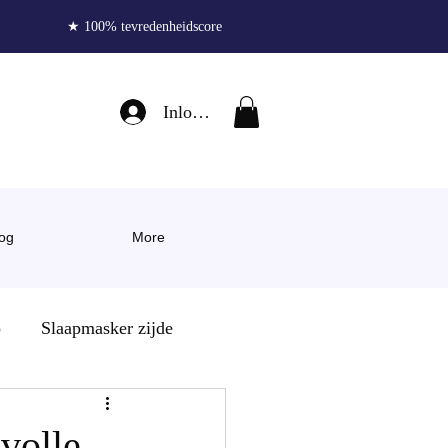
★ 100% tevredenheidscore
Inloggen
og
More
p
Slaapmasker zijde
len
lvolle