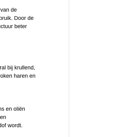
 van de 
ruik. Door de 
ctuur beter 
l bij krullend, 
broken haren en 
ns en oliën 
den 
of wordt.