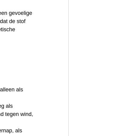
een gevoelige 
dat de stof 
tische 
alleen als 
g als 
md tegen wind, 
rnap, als 