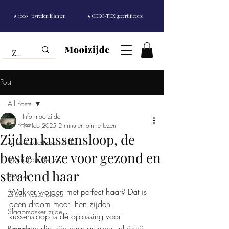
★ 1000+ tevreden klanten
★ OEKO-TEX gecertificeerd
Post
All Posts
Info mooizijde
All Posts
14 feb 2025
2 minuten om te lezen
Zijden kussensloop, de
Antwoorden over zijde
beste keuze voor gezond en
Mooizijde nieuws
stralend haar
Bonnet
Wakker worden met perfect haar? Dat is 
Zijden kussensloop
geen droom meer! Een 
zijden 
Slaapmasker zijde
kussensloop
 is dé oplossing voor 
iedereen die zijn haar gezond, pluisvrij 
Rimpels