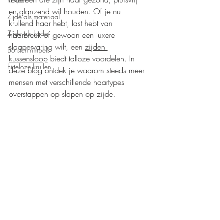
en glanzend wil houden. Of je nu 
Zijde als materiaal
krullend haar hebt, last hebt van 
Zijde als kado
haarbreuk of gewoon een luxere 
slaapervaring wilt, een 
zijden 
Borsten rimpels
kussensloop
 biedt talloze voordelen. In 
hitteloze krullen
deze blog ontdek je waarom steeds meer 
mensen met verschillende haartypes 
overstappen op slapen op zijde.