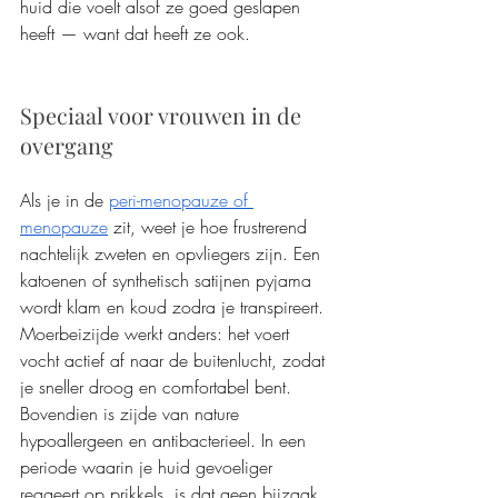
huid die voelt alsof ze goed geslapen 
heeft — want dat heeft ze ook.
Speciaal voor vrouwen in de 
overgang
Als je in de 
peri-menopauze of 
menopauze
 zit, weet je hoe frustrerend 
nachtelijk zweten en opvliegers zijn. Een 
katoenen of synthetisch satijnen pyjama 
wordt klam en koud zodra je transpireert. 
Moerbeizijde werkt anders: het voert 
vocht actief af naar de buitenlucht, zodat 
je sneller droog en comfortabel bent.
Bovendien is zijde van nature 
hypoallergeen en antibacterieel. In een 
periode waarin je huid gevoeliger 
reageert op prikkels, is dat geen bijzaak 