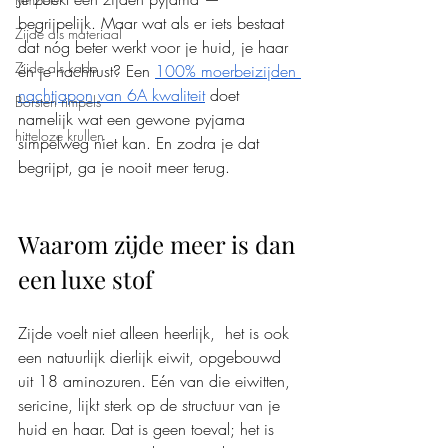
begrijpelijk. Maar wat als er iets bestaat 
Zijde als materiaal
dat nóg beter werkt voor je huid, je haar 
Zijde als kado
én je nachtrust? Een 
100% moerbeizijden 
nachtjapon van 6A kwaliteit
 doet 
Borsten rimpels
namelijk wat een gewone pyjama 
hitteloze krullen
simpelweg niet kan. En zodra je dat 
begrijpt, ga je nooit meer terug.
Waarom zijde meer is dan 
een luxe stof
Zijde voelt niet alleen heerlijk,  het is ook 
een natuurlijk dierlijk eiwit, opgebouwd 
uit 18 aminozuren. Eén van die eiwitten, 
sericine, lijkt sterk op de structuur van je 
huid en haar. Dat is geen toeval; het is 