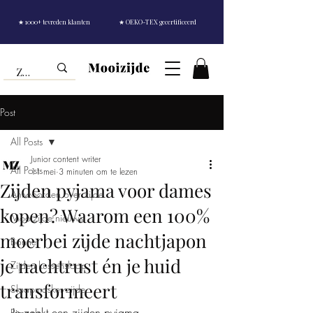
★ 1000+ tevreden klanten
★ OEKO-TEX gecertificeerd
Post
All Posts
Junior content writer
All Posts
11 mei
3 minuten om te lezen
Zijden pyjama voor dames
Antwoorden over zijde
kopen? Waarom een 100%
Mooizijde nieuws
moerbei zijde nachtjapon
Bonnet
je nachtrust én je huid
Zijden kussensloop
transformeert
Slaapmasker zijde
Je zoekt een zijden pyjama — 
Rimpels