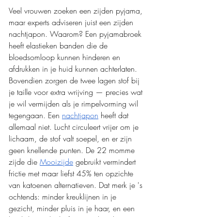
Veel vrouwen zoeken een zijden pyjama, 
maar experts adviseren juist een zijden 
nachtjapon. Waarom? Een pyjamabroek 
heeft elastieken banden die de 
bloedsomloop kunnen hinderen en 
afdrukken in je huid kunnen achterlaten. 
Bovendien zorgen de twee lagen stof bij 
je taille voor extra wrijving — precies wat 
je wil vermijden als je rimpelvorming wil 
tegengaan. Een 
nachtjapon
 heeft dat 
allemaal niet. Lucht circuleert vrijer om je 
lichaam, de stof valt soepel, en er zijn 
geen knellende punten.
 De
 22 momme 
zijde die 
Mooizijde
 gebruikt vermindert 
frictie met maar liefst 45% ten opzichte 
van katoenen alternatieven. Dat merk je 's 
ochtends: minder kreuklijnen in je 
gezicht, minder pluis in je haar, en een 