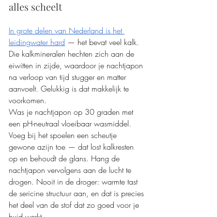
alles scheelt
In grote delen van Nederland is het 
leidingwater hard
 — het bevat veel kalk. 
Die kalkmineralen hechten zich aan de 
eiwitten in zijde, waardoor je nachtjapon 
na verloop van tijd stugger en matter 
aanvoelt. Gelukkig is dat makkelijk te 
voorkomen.
Was je nachtjapon op 30 graden met 
een pH-neutraal vloeibaar wasmiddel. 
Voeg bij het spoelen een scheutje 
gewone azijn toe — dat lost kalkresten 
op en behoudt de glans. Hang de 
nachtjapon vervolgens aan de lucht te 
drogen. Nooit in de droger: warmte tast 
de sericine structuur aan, en dat is precies 
het deel van de stof dat zo goed voor je 
huid werkt.